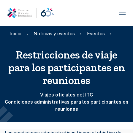
Pasar
al
contenido
principal
Ruta
Inicio
Noticias y eventos
Eventos
de
navegación
Restricciones de viaje
para los participantes en
reuniones
Viajes oficiales del ITC
Condiciones administrativas para los participantes en
reuniones
Las condiciones administrativas tienen el objetivo de