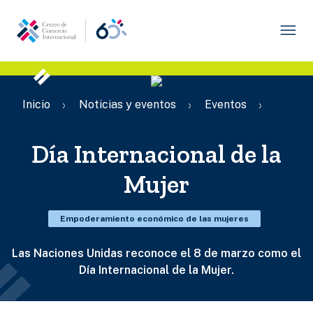
Pasar
al
contenido
principal
Ruta
Inicio
Noticias y eventos
Eventos
de
navegación
Día Internacional de la
Mujer
Empoderamiento económico de las mujeres
Las Naciones Unidas reconoce el 8 de marzo como el
Día Internacional de la Mujer.