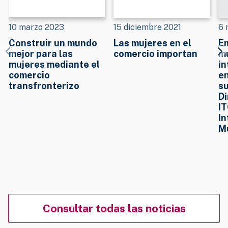
10 marzo 2023
15 diciembre 2021
6 
Construir un mundo
Las mujeres en el
E
mejor para las
comercio importan
m
mujeres mediante el
in
comercio
en
transfronterizo
su
Di
IT
In
Mu
Consultar todas las noticias