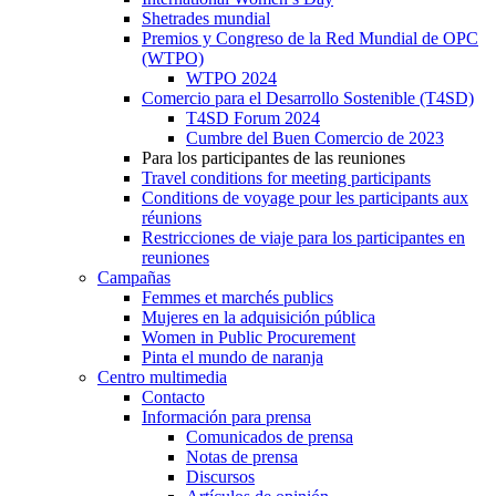
Shetrades mundial
Premios y Congreso de la Red Mundial de OPC
(WTPO)
WTPO 2024
Comercio para el Desarrollo Sostenible (T4SD)
T4SD Forum 2024
Cumbre del Buen Comercio de 2023
Para los participantes de las reuniones
Travel conditions for meeting participants
Conditions de voyage pour les participants aux
réunions
Restricciones de viaje para los participantes en
reuniones
Campañas
Femmes et marchés publics
Mujeres en la adquisición pública
Women in Public Procurement
Pinta el mundo de naranja
Centro multimedia
Contacto
Información para prensa
Comunicados de prensa
Notas de prensa
Discursos