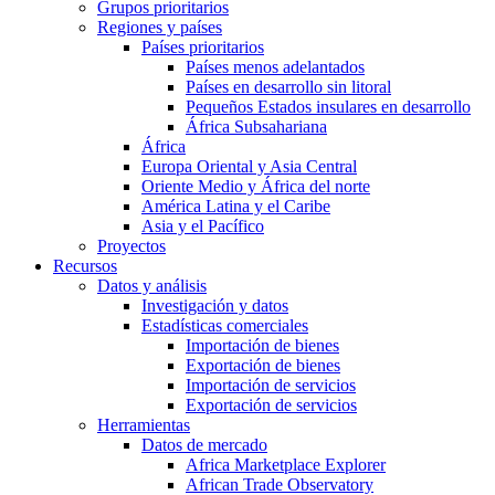
Grupos prioritarios
Regiones y países
Países prioritarios
Países menos adelantados
Países en desarrollo sin litoral
Pequeños Estados insulares en desarrollo
África Subsahariana
África
Europa Oriental y Asia Central
Oriente Medio y África del norte
América Latina y el Caribe
Asia y el Pacífico
Proyectos
Recursos
Datos y análisis
Investigación y datos
Estadísticas comerciales
Importación de bienes
Exportación de bienes
Importación de servicios
Exportación de servicios
Herramientas
Datos de mercado
Africa Marketplace Explorer
African Trade Observatory