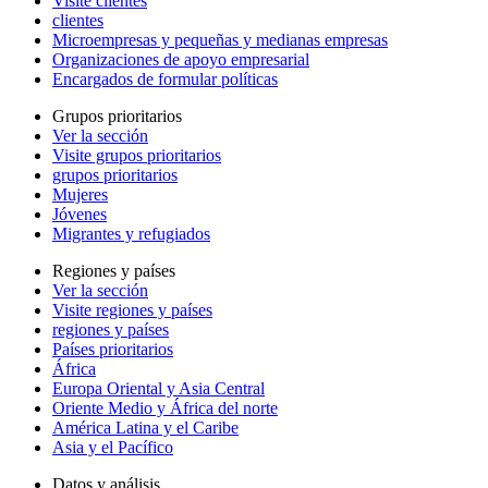
Visite clientes
clientes
Microempresas y pequeñas y medianas empresas
Organizaciones de apoyo empresarial
Encargados de formular políticas
Grupos prioritarios
Ver la sección
Visite grupos prioritarios
grupos prioritarios
Mujeres
Jóvenes
Migrantes y refugiados
Regiones y países
Ver la sección
Visite regiones y países
regiones y países
Países prioritarios
África
Europa Oriental y Asia Central
Oriente Medio y África del norte
América Latina y el Caribe
Asia y el Pacífico
Datos y análisis