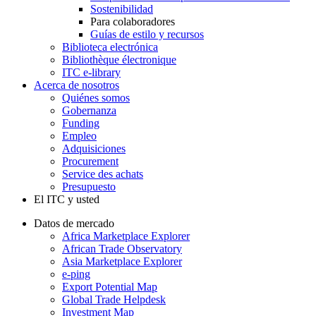
Sostenibilidad
Para colaboradores
Guías de estilo y recursos
Biblioteca electrónica
Bibliothèque électronique
ITC e-library
Acerca de nosotros
Quiénes somos
Gobernanza
Funding
Empleo
Adquisiciones
Procurement
Service des achats
Presupuesto
El ITC y usted
Datos de mercado
Africa Marketplace Explorer
African Trade Observatory
Asia Marketplace Explorer
e-ping
Export Potential Map
Global Trade Helpdesk
Investment Map