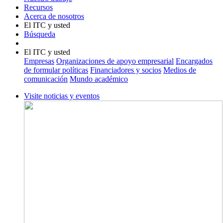
Recursos
Acerca de nosotros
El ITC y usted
Búsqueda
El ITC y usted
Empresas
Organizaciones de apoyo empresarial
Encargados
de formular políticas
Financiadores y socios
Medios de
comunicación
Mundo académico
Visite noticias y eventos