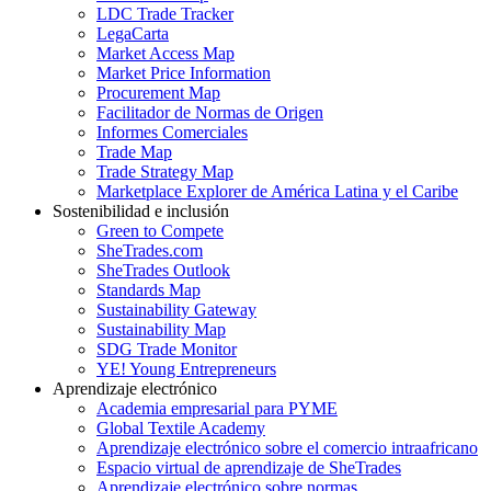
LDC Trade Tracker
LegaCarta
Market Access Map
Market Price Information
Procurement Map
Facilitador de Normas de Origen
Informes Comerciales
Trade Map
Trade Strategy Map
Marketplace Explorer de América Latina y el Caribe
Sostenibilidad e inclusión
Green to Compete
SheTrades.com
SheTrades Outlook
Standards Map
Sustainability Gateway
Sustainability Map
SDG Trade Monitor
YE! Young Entrepreneurs
Aprendizaje electrónico
Academia empresarial para PYME
Global Textile Academy
Aprendizaje electrónico sobre el comercio intraafricano
Espacio virtual de aprendizaje de SheTrades
Aprendizaje electrónico sobre normas