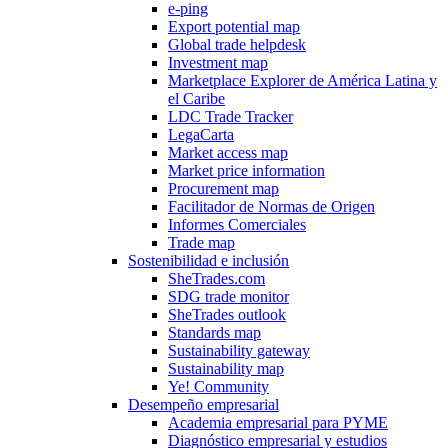
e-ping
Export potential map
Global trade helpdesk
Investment map
Marketplace Explorer de América Latina y
el Caribe
LDC Trade Tracker
LegaCarta
Market access map
Market price information
Procurement map
Facilitador de Normas de Origen
Informes Comerciales
Trade map
Sostenibilidad e inclusión
SheTrades.com
SDG trade monitor
SheTrades outlook
Standards map
Sustainability gateway
Sustainability map
Ye! Community
Desempeño empresarial
Academia empresarial para PYME
Diagnóstico empresarial y estudios