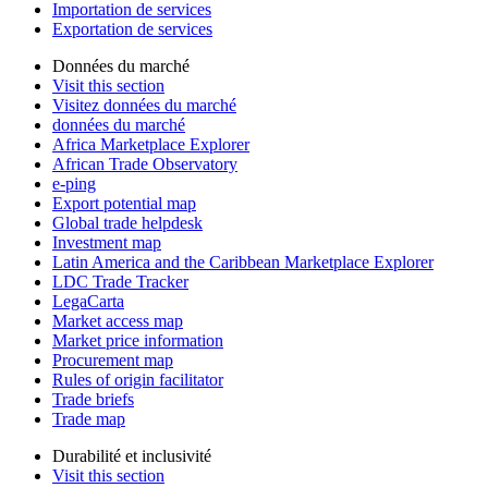
Importation de services
Exportation de services
Données du marché
Visit this section
Visitez données du marché
données du marché
Africa Marketplace Explorer
African Trade Observatory
e-ping
Export potential map
Global trade helpdesk
Investment map
Latin America and the Caribbean Marketplace Explorer
LDC Trade Tracker
LegaCarta
Market access map
Market price information
Procurement map
Rules of origin facilitator
Trade briefs
Trade map
Durabilité et inclusivité
Visit this section