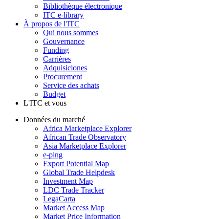
Bibliothèque électronique
ITC e-library
À propos de l'ITC
Qui nous sommes
Gouvernance
Funding
Carrières
Adquisiciones
Procurement
Service des achats
Budget
L'ITC et vous
Données du marché
Africa Marketplace Explorer
African Trade Observatory
Asia Marketplace Explorer
e-ping
Export Potential Map
Global Trade Helpdesk
Investment Map
LDC Trade Tracker
LegaCarta
Market Access Map
Market Price Information