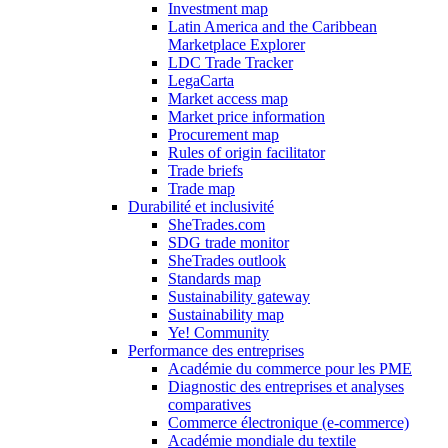
Investment map
Latin America and the Caribbean
Marketplace Explorer
LDC Trade Tracker
LegaCarta
Market access map
Market price information
Procurement map
Rules of origin facilitator
Trade briefs
Trade map
Durabilité et inclusivité
SheTrades.com
SDG trade monitor
SheTrades outlook
Standards map
Sustainability gateway
Sustainability map
Ye! Community
Performance des entreprises
Académie du commerce pour les PME
Diagnostic des entreprises et analyses
comparatives
Commerce électronique (e-commerce)
Académie mondiale du textile