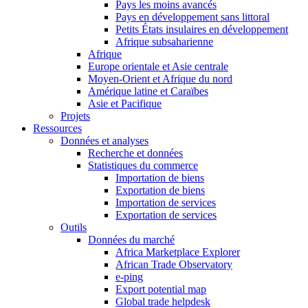
Pays les moins avancés
Pays en développement sans littoral
Petits États insulaires en développement
Afrique subsaharienne
Afrique
Europe orientale et Asie centrale
Moyen-Orient et Afrique du nord
Amérique latine et Caraïbes
Asie et Pacifique
Projets
Ressources
Données et analyses
Recherche et données
Statistiques du commerce
Importation de biens
Exportation de biens
Importation de services
Exportation de services
Outils
Données du marché
Africa Marketplace Explorer
African Trade Observatory
e-ping
Export potential map
Global trade helpdesk