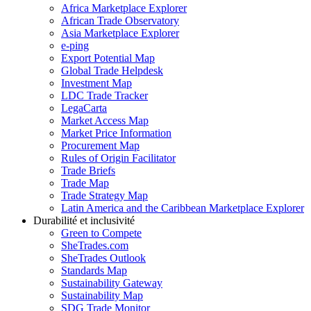
Africa Marketplace Explorer
African Trade Observatory
Asia Marketplace Explorer
e-ping
Export Potential Map
Global Trade Helpdesk
Investment Map
LDC Trade Tracker
LegaCarta
Market Access Map
Market Price Information
Procurement Map
Rules of Origin Facilitator
Trade Briefs
Trade Map
Trade Strategy Map
Latin America and the Caribbean Marketplace Explorer
Durabilité et inclusivité
Green to Compete
SheTrades.com
SheTrades Outlook
Standards Map
Sustainability Gateway
Sustainability Map
SDG Trade Monitor